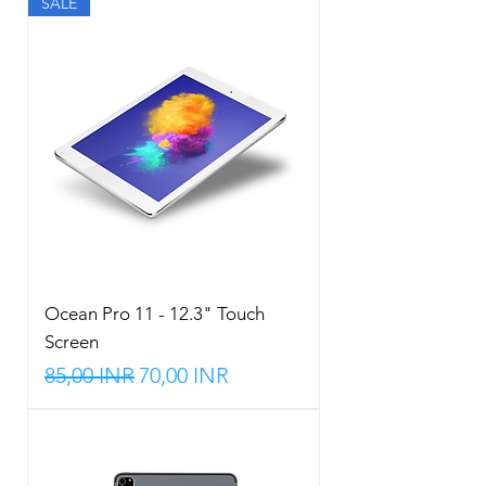
SALE
Ocean Pro 11 - 12.3" Touch
Screen
Precio
Precio de oferta
85,00 INR
70,00 INR