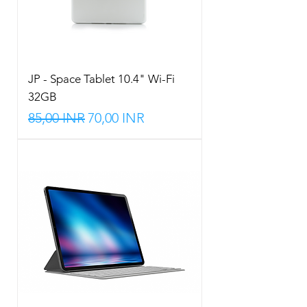
JP - Space Tablet 10.4" Wi-Fi
32GB
Precio
Precio de oferta
85,00 INR
70,00 INR