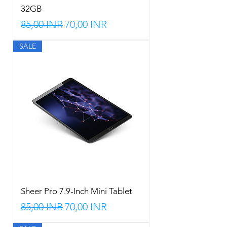
32GB
Precio
Precio de oferta
85,00 INR
70,00 INR
SALE
Sheer Pro 7.9-Inch Mini Tablet
Precio
Precio de oferta
85,00 INR
70,00 INR